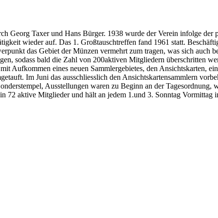
ch Georg Taxer und Hans Bürger. 1938 wurde der Verein infolge der p
igkeit wieder auf. Das 1. Großtauschtreffen fand 1961 statt. Beschäf
erpunkt das Gebiet der Münzen vermehrt zum tragen, was sich auch bei
gen, sodass bald die Zahl von 200aktiven Mitgliedern überschritten we
gte mit Aufkommen eines neuen Sammlergebietes, den Ansichtskarten, 
auft. Im Juni das ausschliesslich den Ansichtskartensammlern vorbeha
onderstempel, Ausstellungen waren zu Beginn an der Tagesordnung, wä
in 72 aktive Mitglieder und hält an jedem 1.und 3. Sonntag Vormittag im