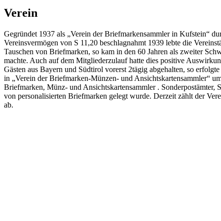
Verein
Gegründet 1937 als „Verein der Briefmarkensammler in Kufstein“ dur
Vereinsvermögen von S 11,20 beschlagnahmt 1939 lebte die Vereinstät
Tauschen von Briefmarken, so kam in den 60 Jahren als zweiter Schw
machte. Auch auf dem Mitgliederzulauf hatte dies positive Auswirkun
Gästen aus Bayern und Südtirol vorerst 2tägig abgehalten, so erfol
in „Verein der Briefmarken-Münzen- und Ansichtskartensammler“ umget
Briefmarken, Münz- und Ansichtskartensammler . Sonderpostämter, S
von personalisierten Briefmarken gelegt wurde. Derzeit zählt der Vere
ab.