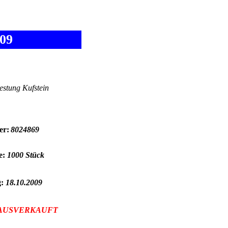
009
estung Kufstein
r:
8024869
e:
1000 Stück
g:
18.10.2009
AUSVERKAUFT